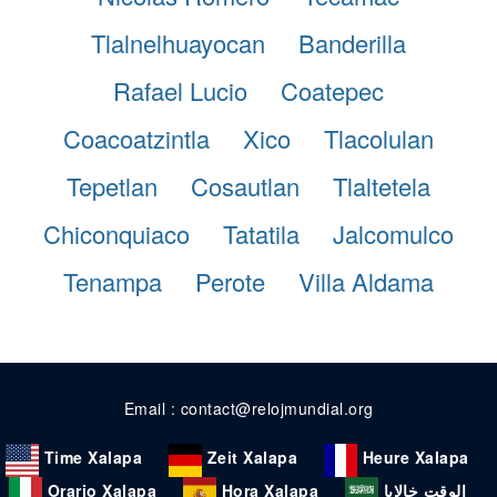
Tlalnelhuayocan
Banderilla
Rafael Lucio
Coatepec
Coacoatzintla
Xico
Tlacolulan
Tepetlan
Cosautlan
Tlaltetela
Chiconquiaco
Tatatila
Jalcomulco
Tenampa
Perote
Villa Aldama
Email : contact@relojmundial.org
Time Xalapa
Zeit Xalapa
Heure Xalapa
Orario Xalapa
Hora Xalapa
الوقت خالابا