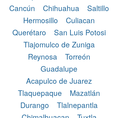
Cancún
Chihuahua
Saltillo
Hermosillo
Culiacan
Querétaro
San Luis Potosi
Tlajomulco de Zuniga
Reynosa
Torreón
Guadalupe
Acapulco de Juarez
Tlaquepaque
Mazatlán
Durango
Tlalnepantla
Chimalhuacan
Tuxtla