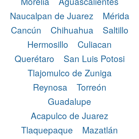
Morelia
Aguascalientes
Naucalpan de Juarez
Mérida
Cancún
Chihuahua
Saltillo
Hermosillo
Culiacan
Querétaro
San Luis Potosi
Tlajomulco de Zuniga
Reynosa
Torreón
Guadalupe
Acapulco de Juarez
Tlaquepaque
Mazatlán