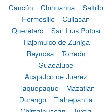
Cancún
Chihuahua
Saltillo
Hermosillo
Culiacan
Querétaro
San Luis Potosi
Tlajomulco de Zuniga
Reynosa
Torreón
Guadalupe
Acapulco de Juarez
Tlaquepaque
Mazatlán
Durango
Tlalnepantla
Chimalhuacan
Tuxtla