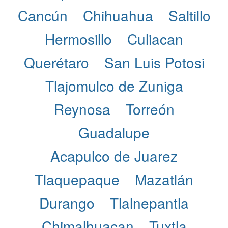
Cancún
Chihuahua
Saltillo
Hermosillo
Culiacan
Querétaro
San Luis Potosi
Tlajomulco de Zuniga
Reynosa
Torreón
Guadalupe
Acapulco de Juarez
Tlaquepaque
Mazatlán
Durango
Tlalnepantla
Chimalhuacan
Tuxtla