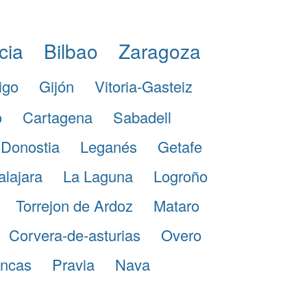
cia
Bilbao
Zaragoza
igo
Gijón
Vitoria-Gasteiz
o
Cartagena
Sabadell
Donostia
Leganés
Getafe
lajara
La Laguna
Logroño
Torrejon de Ardoz
Mataro
Corvera-de-asturias
Overo
ancas
Pravia
Nava