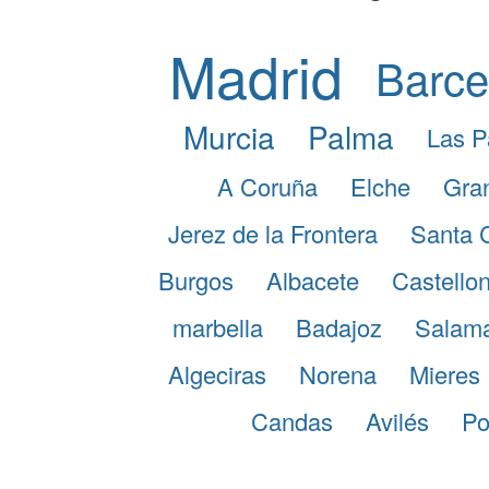
Madrid
Barce
Murcia
Palma
Las P
A Coruña
Elche
Gra
Jerez de la Frontera
Santa 
Burgos
Albacete
Castellon
marbella
Badajoz
Salam
Algeciras
Norena
Mieres
Candas
Avilés
Po