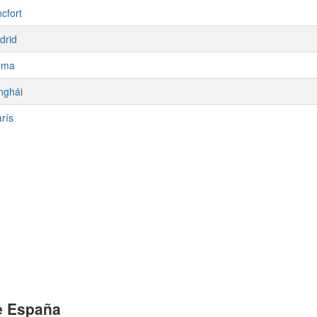
cfort
drid
oma
nghái
rís
e España