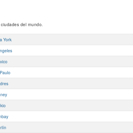
s ciudades del mundo.
a York
ngeles
xico
Paulo
dres
dney
kio
mbay
rlín