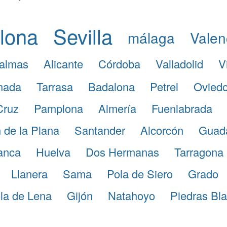
lona
Sevilla
málaga
Valen
almas
Alicante
Córdoba
Valladolid
V
nada
Tarrasa
Badalona
Petrel
Ovied
Cruz
Pamplona
Almería
Fuenlabrada
 de la Plana
Santander
Alcorcón
Guada
anca
Huelva
Dos Hermanas
Tarragona
Llanera
Sama
Pola de Siero
Grado
la de Lena
Gijón
Natahoyo
Piedras Bl