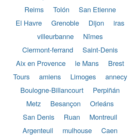
Reims
Tolón
San Etienne
El Havre
Grenoble
Dijon
iras
villeurbanne
Nîmes
Clermont-ferrand
Saint-Denis
Aix en Provence
le Mans
Brest
Tours
amiens
Limoges
annecy
Boulogne-Billancourt
Perpiñán
Metz
Besançon
Orleáns
San Denis
Ruan
Montreuil
Argenteuil
mulhouse
Caen