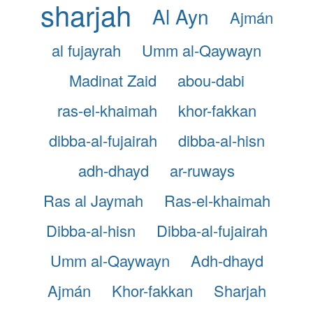
sharjah
Al Ayn
Ajmán
al fujayrah
Umm al-Qaywayn
Madinat Zaid
abou-dabi
ras-el-khaimah
khor-fakkan
dibba-al-fujairah
dibba-al-hisn
adh-dhayd
ar-ruways
Ras al Jaymah
Ras-el-khaimah
Dibba-al-hisn
Dibba-al-fujairah
Umm al-Qaywayn
Adh-dhayd
Ajmán
Khor-fakkan
Sharjah