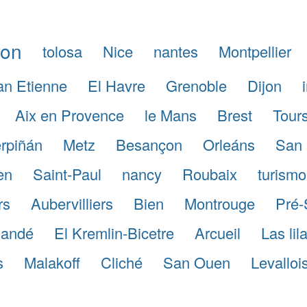
yon
tolosa
Nice
nantes
Montpellier
an Etienne
El Havre
Grenoble
Dijon
Aix en Provence
le Mans
Brest
Tour
rpiñán
Metz
Besançon
Orleáns
San 
en
Saint-Paul
nancy
Roubaix
turismo
rs
Aubervilliers
Bien
Montrouge
Pré-
andé
El Kremlin-Bicetre
Arcueil
Las lil
s
Malakoff
Cliché
San Ouen
Levalloi