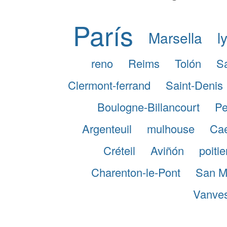
París
Marsella
l
reno
Reims
Tolón
S
Clermont-ferrand
Saint-Denis
Boulogne-Billancourt
Pe
Argenteuil
mulhouse
Ca
Créteil
Aviñón
poitie
Charenton-le-Pont
San M
Vanve