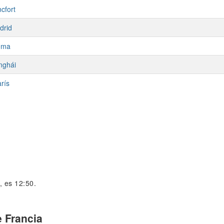
cfort
drid
oma
nghái
rís
), es 12:50.
 Francia