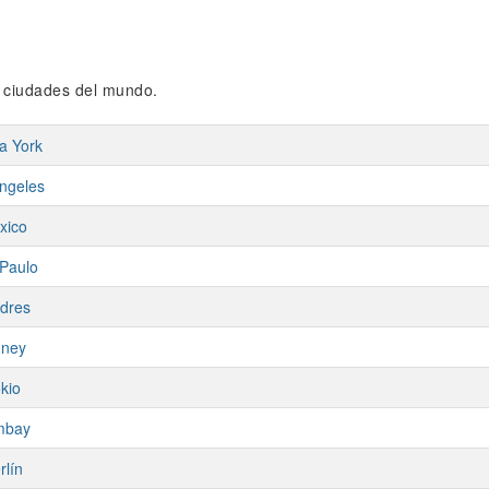
s ciudades del mundo.
a York
ngeles
xico
Paulo
dres
dney
kio
mbay
rlín