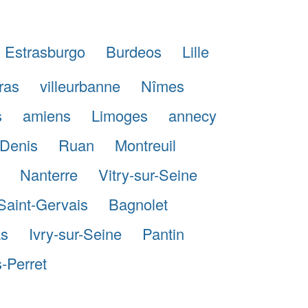
Estrasburgo
Burdeos
Lille
iras
villeurbanne
Nîmes
s
amiens
Limoges
annecy
Denis
Ruan
Montreuil
Nanterre
Vitry-sur-Seine
Saint-Gervais
Bagnolet
as
Ivry-sur-Seine
Pantin
s-Perret