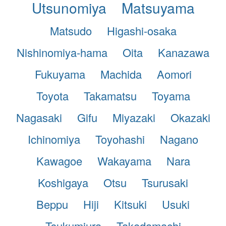
Utsunomiya
Matsuyama
Matsudo
Higashi-osaka
Nishinomiya-hama
Oita
Kanazawa
Fukuyama
Machida
Aomori
Toyota
Takamatsu
Toyama
Nagasaki
Gifu
Miyazaki
Okazaki
Ichinomiya
Toyohashi
Nagano
Kawagoe
Wakayama
Nara
Koshigaya
Otsu
Tsurusaki
Beppu
Hiji
Kitsuki
Usuki
Tsukumiura
Takedamachi