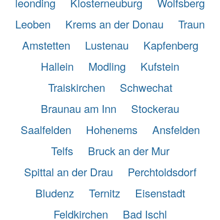
leonding
Klosterneuburg
Wolfsberg
Leoben
Krems an der Donau
Traun
Amstetten
Lustenau
Kapfenberg
Hallein
Modling
Kufstein
Traiskirchen
Schwechat
Braunau am Inn
Stockerau
Saalfelden
Hohenems
Ansfelden
Telfs
Bruck an der Mur
Spittal an der Drau
Perchtoldsdorf
Bludenz
Ternitz
Eisenstadt
Feldkirchen
Bad Ischl