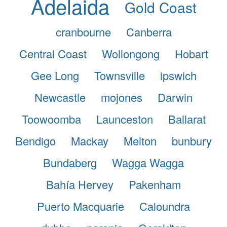
Adelaida
Gold Coast
cranbourne
Canberra
Central Coast
Wollongong
Hobart
Gee Long
Townsville
ipswich
Newcastle
mojones
Darwin
Toowoomba
Launceston
Ballarat
Bendigo
Mackay
Melton
bunbury
Bundaberg
Wagga Wagga
Bahía Hervey
Pakenham
Puerto Macquarie
Caloundra