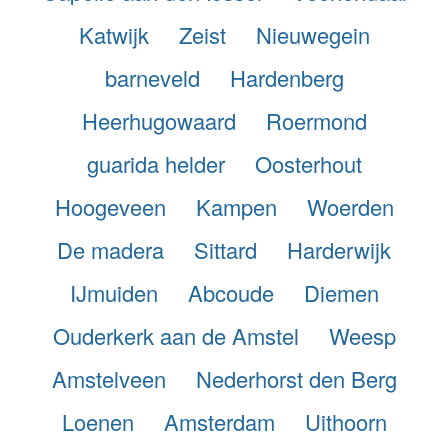
Katwijk
Zeist
Nieuwegein
barneveld
Hardenberg
Heerhugowaard
Roermond
guarida helder
Oosterhout
Hoogeveen
Kampen
Woerden
De madera
Sittard
Harderwijk
IJmuiden
Abcoude
Diemen
Ouderkerk aan de Amstel
Weesp
Amstelveen
Nederhorst den Berg
Loenen
Amsterdam
Uithoorn