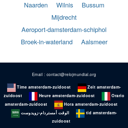
Naarden
Wilnis
Bussum
Mijdrecht
Aeroport-damsterdam-schiphol
Broek-in-waterland
Aalsmeer
Email : contact@relojmundial.org
Time amsterdam-zuidoost
Zeit amsterdam-
zuidoost
Heure amsterdam-zuidoost
Orario
amsterdam-zuidoost
Hora amsterdam-zuidoost
الوقت أمستردام-زويدوست
tid amsterdam-
zuidoost