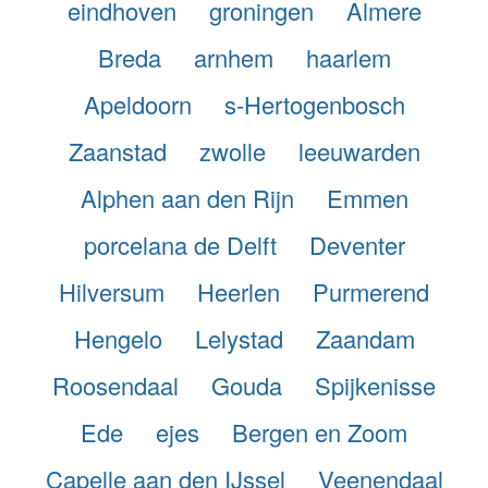
eindhoven
groningen
Almere
Breda
arnhem
haarlem
Apeldoorn
s-Hertogenbosch
Zaanstad
zwolle
leeuwarden
Alphen aan den Rijn
Emmen
porcelana de Delft
Deventer
Hilversum
Heerlen
Purmerend
Hengelo
Lelystad
Zaandam
Roosendaal
Gouda
Spijkenisse
Ede
ejes
Bergen en Zoom
Capelle aan den IJssel
Veenendaal