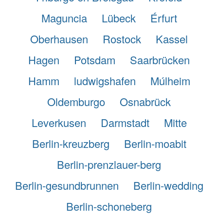
Maguncia
Lübeck
Érfurt
Oberhausen
Rostock
Kassel
Hagen
Potsdam
Saarbrücken
Hamm
ludwigshafen
Múlheim
Oldemburgo
Osnabrück
Leverkusen
Darmstadt
Mitte
Berlin-kreuzberg
Berlin-moabit
Berlin-prenzlauer-berg
Berlin-gesundbrunnen
Berlin-wedding
Berlin-schoneberg