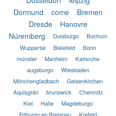
Dormund
come
Bremen
Dresde
Hanovre
Núremberg
Duisburgo
Bochum
Wuppertal
Bielefeld
Bonn
múnster
Manheim
Karlsruhe
augsburgo
Wiesbaden
Mönchengladbach
Gelsenkirchen
Aquisgrán
brunswick
Chemnitz
Kiel
Halle
Magdeburgo
Friburgo en Breisgau
Krefeld