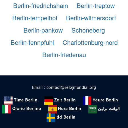
Berlin-friedrichshain
Berlin-treptow
Berlin-tempelhof
Berlin-wilmersdorf
Berlin-pankow
Schoneberg
Berlin-fennpfuhl
Charlottenburg-nord
Berlin-friedenau
Email : contact@relojmundial.org
Time Berlin
Zeit Berlin
Heure Berlin
Orario Berlino
Hora Berlín
الوقت برلين
tid Berlin